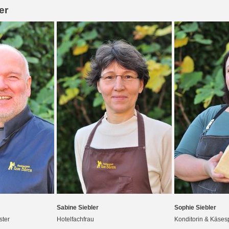
er
Sabine Siebler
Sophie Siebler
ster
Hotelfachfrau
Konditorin & Käsesp